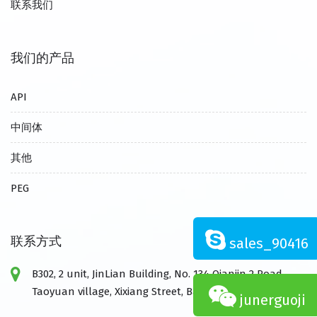
联系我们
我们的产品
API
中间体
其他
PEG
联系方式
sales_90416
B302, 2 unit, JinLian Building, No. 134 Qianjin 2 Road,
Taoyuan village, Xixiang Street, Baoan,Shenzhen,China
junerguoji