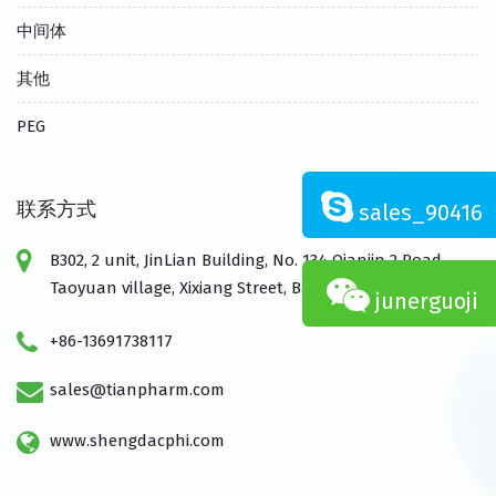
中间体
其他
PEG
联系方式
sales_90416
B302, 2 unit, JinLian Building, No. 134 Qianjin 2 Road,
Taoyuan village, Xixiang Street, Baoan,Shenzhen,China
junerguoji
+86-13691738117
sales@tianpharm.com
www.shengdacphi.com